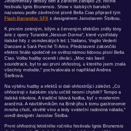
Jihobrněnský dětský den a zároveň zahájilo 29. ročník
festivalu Ignis Brunensis. Show v italských barvách
nazvanou podle závěrečné písně Bella Ciao připravil tým
Flash Barrandov SFX
s designérem Jaroslavem Štolbou.
K prvním zeleným, bílým a červeným efektům zněly tóny
árie z opery Turandot „Nessun Dorma“, které vystřídaly
italské hity z osmdesátých let: L'Italiano, Voglio Vederti
Danzare a Sará Perché Ti Amo. Představení zakončilo
efektní finále společně se světoznámou lidovou písní Bella
Ciao. Volbu hudby ocenili i diváci. „Moc nás bavil
soundtrack, byl to asi první ohňostroj, u kterého jsem znala
všechny melodie,“ pochvalovala si například Andrea
Štefková.
Na výběru hudby a efektů si dali ohňostrůjci záležet. „Co
ohňostroji v italském stylu určitě nesmí chybět? Tempo a
italská trikolora. A tradiční lidová hudba, byť v moderním
aranžmá. A návštěvníkům na Brně-jihu k tomu gastronomie
mnoha chutí, skvělé víno a tedy sváteční radostná nálada,“
uvedl designér Jaroslav Štolba.
První ohňostroj letošního ročníku festivalu Ignis Brunensis