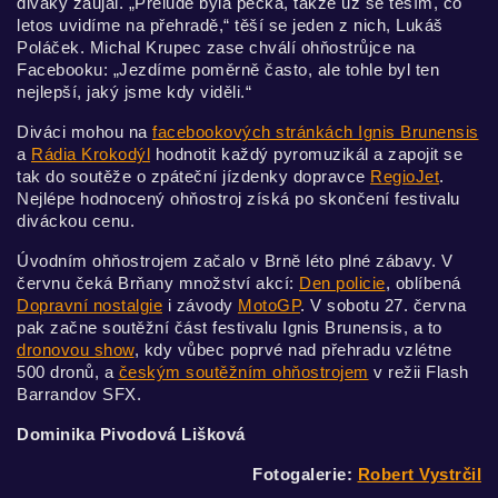
diváky zaujal. „Prelude byla pecka, takže už se těším, co
letos uvidíme na přehradě,“ těší se jeden z nich, Lukáš
Poláček. Michal Krupec zase chválí ohňostrůjce na
Facebooku: „Jezdíme poměrně často, ale tohle byl ten
nejlepší, jaký jsme kdy viděli.“
Diváci mohou na
facebookových stránkách Ignis Brunensis
a
Rádia Krokodýl
hodnotit každý pyromuzikál a zapojit se
tak do soutěže o zpáteční jízdenky dopravce
RegioJet
.
Nejlépe hodnocený ohňostroj získá po skončení festivalu
diváckou cenu.
Úvodním ohňostrojem začalo v Brně léto plné zábavy. V
červnu čeká Brňany množství akcí:
Den policie
, oblíbená
Dopravní nostalgie
i závody
MotoGP
. V sobotu 27. června
pak začne soutěžní část festivalu Ignis Brunensis, a to
dronovou show
, kdy vůbec poprvé nad přehradu vzlétne
500 dronů, a
českým soutěžním ohňostrojem
v režii Flash
Barrandov SFX.
Dominika Pivodová Lišková
Fotogalerie:
Robert Vystrčil