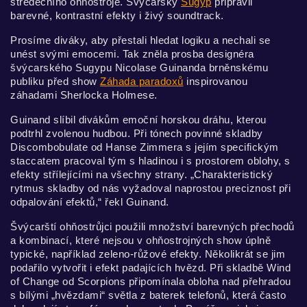
středečního ohňostroje. Švýcarský
Sugyp
připravil
barevné, kontrastní efekty i živý soundtrack.
Prosíme diváky, aby přestali hledat logiku a nechali se
unést svými emocemi. Tak zněla prosba designéra
švýcarského Sugypu Nicolase Guinanda brněnskému
publiku před show
Záhada paradoxů
inspirovanou
záhadami Sherlocka Holmese.
Guinand slíbil divákům emoční horskou dráhu, kterou
podtrhl zvolenou hudbou. Při tónech povinné skladby
Discombobulate od Hanse Zimmera s jejím specifickým
staccatem pracoval tým s hladinou i s prostorem oblohy, s
efekty střílejícími na všechny strany. „Charakteristický
rytmus skladby od nás vyžadoval naprostou preciznost při
odpalování efektů,“ řekl Guinand.
Švýcarští ohňostrůjci použili množství barevných přechodů
a kombinací, které nejsou v ohňostrojných show úplně
typické, například zeleno-růžové efekty. Několikrát se jim
podařilo vytvořit i efekt padajících hvězd. Při skladbě Wind
of Change od Scorpions připomínala obloha nad přehradou
s bílými „hvězdami“ světla z baterek telefonů, která často