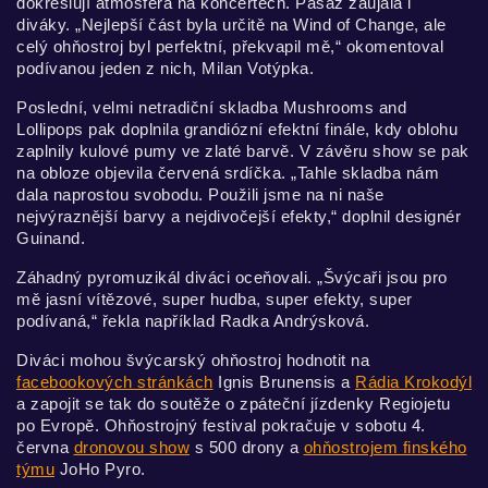
dokreslují atmosféra na koncertech. Pasáž zaujala i
diváky. „Nejlepší část byla určitě na Wind of Change, ale
celý ohňostroj byl perfektní, překvapil mě,“ okomentoval
podívanou jeden z nich, Milan Votýpka.
Poslední, velmi netradiční skladba Mushrooms and
Lollipops pak doplnila grandiózní efektní finále, kdy oblohu
zaplnily kulové pumy ve zlaté barvě. V závěru show se pak
na obloze objevila červená srdíčka. „Tahle skladba nám
dala naprostou svobodu. Použili jsme na ni naše
nejvýraznější barvy a nejdivočejší efekty,“ doplnil designér
Guinand.
Záhadný pyromuzikál diváci oceňovali. „Švýcaři jsou pro
mě jasní vítězové, super hudba, super efekty, super
podívaná,“ řekla například Radka Andrýsková.
Diváci mohou švýcarský ohňostroj hodnotit na
facebookových stránkách
Ignis Brunensis a
Rádia Krokodýl
a zapojit se tak do soutěže o zpáteční jízdenky Regiojetu
po Evropě. Ohňostrojný festival pokračuje v sobotu 4.
června
dronovou show
s 500 drony a
ohňostrojem finského
týmu
JoHo Pyro.