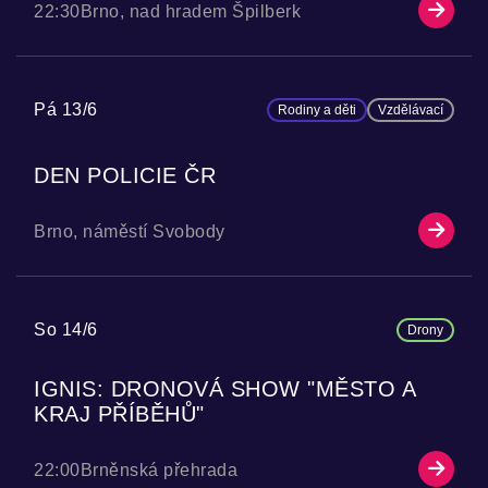
22:30
Brno, nad hradem Špilberk
Pá 13/6
Rodiny a děti
Vzdělávací
DEN POLICIE ČR
Brno, náměstí Svobody
So 14/6
Drony
IGNIS: DRONOVÁ SHOW "MĚSTO A
KRAJ PŘÍBĚHŮ"
22:00
Brněnská přehrada