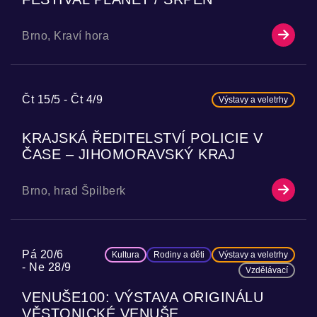
Brno, Kraví hora
Čt 15/5
Čt 4/9
Výstavy a veletrhy
KRAJSKÁ ŘEDITELSTVÍ POLICIE V
ČASE – JIHOMORAVSKÝ KRAJ
Brno, hrad Špilberk
Pá 20/6
Kultura
Rodiny a děti
Výstavy a veletrhy
Ne 28/9
Vzdělávací
VENUŠE100: VÝSTAVA ORIGINÁLU
VĚSTONICKÉ VENUŠE