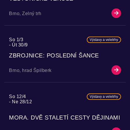
Brno, Zelný trh
So 1/3
Výstavy a veletrhy
Út 30/9
ZBROJNICE: POSLEDNÍ ŠANCE
Brno, hrad Špilberk
So 12/4
Výstavy a veletrhy
Ne 28/12
MORA. DVĚ STALETÍ CESTY DĚJINAMI