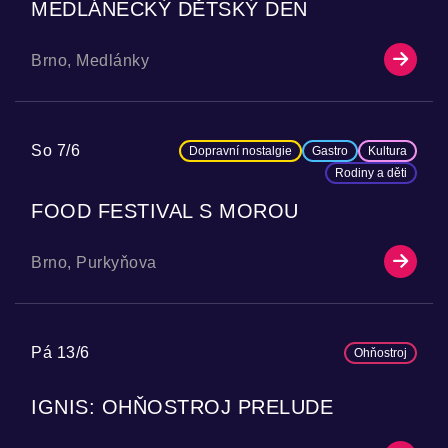
MEDLÁNECKÝ DĚTSKÝ DEN
Brno, Medlánky
So 7/6
Dopravní nostalgie
Gastro
Kultura
Rodiny a děti
FOOD FESTIVAL S MOROU
Brno, Purkyňova
Pá 13/6
Ohňostroj
IGNIS: OHŇOSTROJ PRELUDE