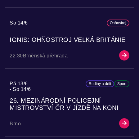
So 14/6
Ohňostroj
IGNIS: OHŇOSTROJ VELKÁ BRITÁNIE
22:30
Brněnská přehrada
Pá 13/6
Rodiny a děti
Sport
So 14/6
26. MEZINÁRODNÍ POLICEJNÍ
MISTROVSTVÍ ČR V JÍZDĚ NA KONI
Brno