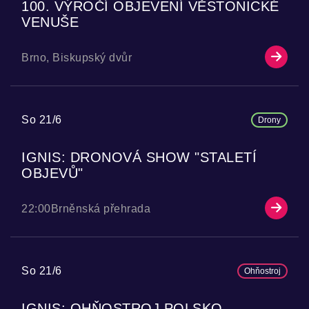
100. VÝROČÍ OBJEVENÍ VĚSTONICKÉ
VENUŠE
Brno, Biskupský dvůr
So 21/6
Drony
IGNIS: DRONOVÁ SHOW "STALETÍ
OBJEVŮ"
22:00
Brněnská přehrada
So 21/6
Ohňostroj
IGNIS: OHŇOSTROJ POLSKO