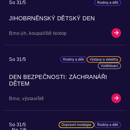
So 31/5
Rodiny a děti
JIHOBRNĚNSKÝ DĚTSKÝ DEN
Brno-jih, koupaliště biotop
So 31/5
Rodiny a děti
Výstavy a veletrhy
Vzdělávací
DEN BEZPEČNOSTI: ZÁCHRANÁŘI
DĚTEM
Brno, výstaviště
So 31/5
Dopravní nostalgie
Rodiny a děti
Ne 1/6