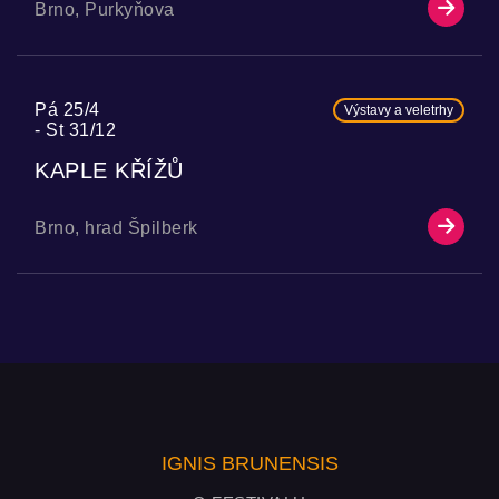
Brno, Purkyňova
Pá 25/4
Výstavy a veletrhy
St 31/12
KAPLE KŘÍŽŮ
Brno, hrad Špilberk
IGNIS BRUNENSIS