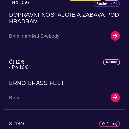
Ne 15/6
Rodiny a děti
DOPRAVNÍ NOSTALGIE A ZÁBAVA POD
HRADBAMI
Brno, náměstí Svobody
Čt 12/6
Kultura
Po 16/6
BRNO BRASS FEST
Brno
St 18/6
Ohňostroj