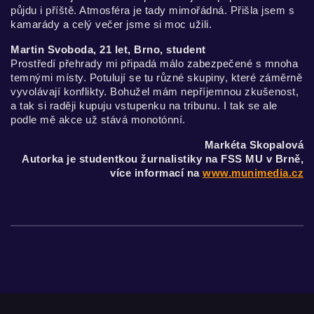
půjdu i příště. Atmosféra je tady mimořádná. Přišla jsem s
kamarády a celý večer jsme si moc užili.
Martin Svoboda, 21 let, Brno, student
Prostředí přehrady mi připadá málo zabezpečené s mnoha
temnými místy. Potulují se tu různé skupiny, které záměrně
vyvolávají konflikty. Bohužel mám nepříjemnou zkušenost,
a tak si raději kupuju vstupenku na tribunu. I tak se ale
podle mě akce už stává monotónní.
Markéta Skopalová
Autorka je studentkou žurnalistiky na FSS MU v Brně,
více informací na
www.munimedia.cz