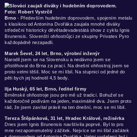
Brno
- Především hudebním doprovodem, spojením metalu
s klasikou od Antonína Dvořáka zaujala mnohé diváky
středeční historicky děvětadevadestátá show z cyklu Ignis
Brunensis. Slovenští ohňostrůjci ze skupiny Privatex Pyro
každopádně nezapadli.
Marek Ševel, 24 let, Brno, výrobní inženýr
Narodil jsem se na Slovensku a nedávno jsem se
přistěhoval do Brna za prací. Na dnešní ohňostroj jsem se
proto velmi těšil. Moc se mi líbil. Na stupnici od jedné do
pěti bych jej hodnotil 4,5 body.
Ilja Huský, 65 let, Brno, ředitel firmy
Brněnské ohňostroje jsou pro mě už tradicí. Bohužel se
každoročně podívám na jeden, maximálně dva. Jsem proto
rád, že jsem zavítal právě na ten dnešní, moc se mi líbil.
Tereza Štěpánková, 31 let, Hradec Králové, režisérka
Dnes jsem Ignis Brunensis navštívila poprvé. Byl to pro
mne nezapomenutelný zážitek. Nejvíce se mi líbil začátek
s doprovodem od Antonína Dvořáka. Velmi vydařený byl i