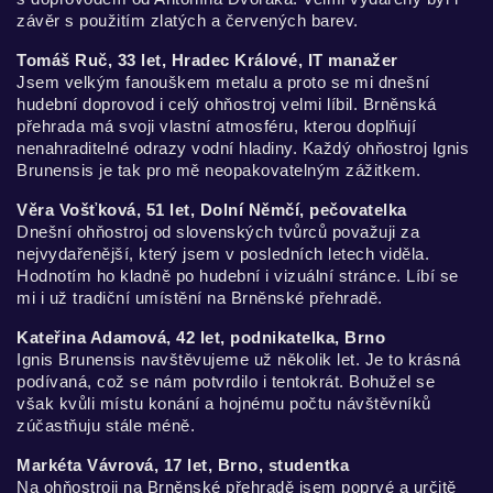
závěr s použitím zlatých a červených barev.
Tomáš Ruč, 33 let, Hradec Králové, IT manažer
Jsem velkým fanouškem metalu a proto se mi dnešní
hudební doprovod i celý ohňostroj velmi líbil. Brněnská
přehrada má svoji vlastní atmosféru, kterou doplňují
nenahraditelné odrazy vodní hladiny. Každý ohňostroj Ignis
Brunensis je tak pro mě neopakovatelným zážitkem.
Věra Vošťková, 51 let, Dolní Němčí, pečovatelka
Dnešní ohňostroj od slovenských tvůrců považuji za
nejvydařenější, který jsem v posledních letech viděla.
Hodnotím ho kladně po hudební i vizuální stránce. Líbí se
mi i už tradiční umístění na Brněnské přehradě.
Kateřina Adamová, 42 let, podnikatelka, Brno
Ignis Brunensis navštěvujeme už několik let. Je to krásná
podívaná, což se nám potvrdilo i tentokrát. Bohužel se
však kvůli místu konání a hojnému počtu návštěvníků
zúčastňuju stále méně.
Markéta Vávrová, 17 let, Brno, studentka
Na ohňostroji na Brněnské přehradě jsem poprvé a určitě