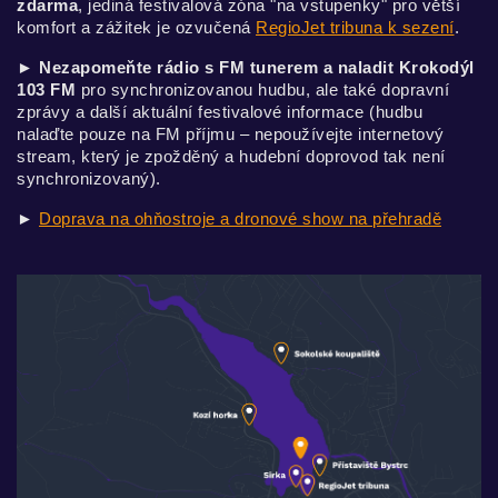
zdarma
, jediná festivalová zóna "na vstupenky" pro větší
komfort a zážitek je ozvučená
RegioJet tribuna k sezení
.
► Nezapomeňte rádio s FM tunerem a naladit Krokodýl
103 FM
pro synchronizovanou hudbu, ale také dopravní
zprávy a další aktuální festivalové informace (hudbu
nalaďte pouze na FM příjmu – nepoužívejte internetový
stream, který je zpožděný a hudební doprovod tak není
synchronizovaný).
►
Doprava na ohňostroje a dronové show na přehradě