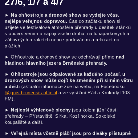
27/6, 1/7 a 4/7
► Na ohňostroje a dronové show se vydejte včas,
nejlépe veřejnou dopravou.
Čas do začátku show si
užijete ve festivalové atmosféře přehrady u desítek stánků
s občerstvením a nápoji všeho druhu, na lunaparkových a
zábavných atrakcích nebo sportováním a relaxací na
plážích.
►
Ohňostroje a dronové show se odehrávají přímo
nad
hladinou hlavního jezera Brněnské přehrady
.
► Ohňostroje jsou odpalované za každého počasí, u
dronových show může dojít ke změnám při silném větru
a dešti
(aktuální informace zde na webu, na Facebooku
@ignis.brunensis.official
a ve vysílání Rádia Krokodýl 103
FM).
► Nejlepší výhledové plochy
jsou kolem jižní části
přehrady – Přístaviště, Sirka, Kozí horka, Sokolské
koupaliště a další.
► Veřejná místa včetně pláží jsou pro diváky přístupné