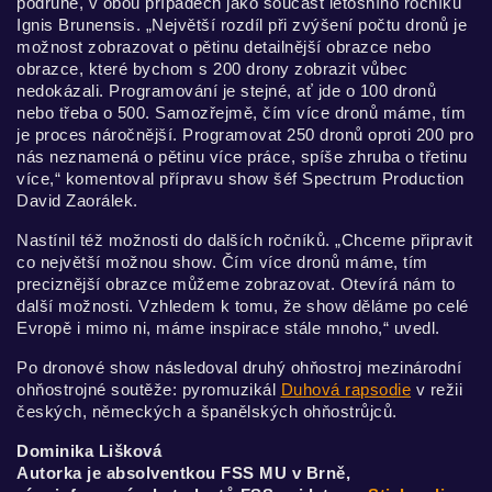
podruhé, v obou případech jako součást letošního ročníku
Ignis Brunensis. „Největší rozdíl při zvýšení počtu dronů je
možnost zobrazovat o pětinu detailnější obrazce nebo
obrazce, které bychom s 200 drony zobrazit vůbec
nedokázali. Programování je stejné, ať jde o 100 dronů
nebo třeba o 500. Samozřejmě, čím více dronů máme, tím
je proces náročnější. Programovat 250 dronů oproti 200 pro
nás neznamená o pětinu více práce, spíše zhruba o třetinu
více,“ komentoval přípravu show šéf Spectrum Production
David Zaorálek.
Nastínil též možnosti do dalších ročníků. „Chceme připravit
co největší možnou show. Čím více dronů máme, tím
preciznější obrazce můžeme zobrazovat. Otevírá nám to
další možnosti. Vzhledem k tomu, že show děláme po celé
Evropě i mimo ni, máme inspirace stále mnoho,“ uvedl.
Po dronové show následoval druhý ohňostroj mezinárodní
ohňostrojné soutěže: pyromuzikál
Duhová rapsodie
v režii
českých, německých a španělských ohňostrůjců.
Dominika Lišková
Autorka je absolventkou FSS MU v Brně,