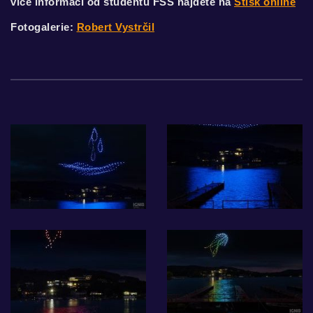
více informací od studentů FSS najdete na
Stisk online
Fotogalerie:
Robert Vystrčil