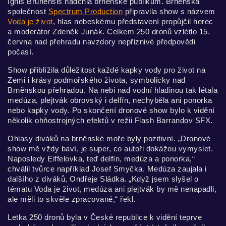
Ignis Brunensis nadchla brněnské publikum. Brněnská
společnost
Spectrum Production
připravila show s názvem
Voda je život
, hlas nebeskému představení propůjčil herec
a moderátor Zdeněk Junák. Celkem 250 dronů vzlétlo 15.
června nad přehradu navzdory nepřiznivé předpovědi
počasí.
Show přiblížila důležitost každé kapky vody pro život na
Zemi i krásy podmořského života, symbolicky nad
Brněnskou přehradou. Na nebi nad vodní hladinou tak létala
medúza, plejtvák obrovský i delfín, nechyběla ani ponorka
nebo kapky vody. Po skončení dronové show bylo k vidění
několik ohňostrojných efektů v režii Flash Barrandov SFX.
Ohlasy diváků na brněnské moře byly pozitivní. „Dronové
show mě vždy baví, je super, co autoři dokážou vymyslet.
Naposledy Eiffelovka, teď delfín, medúza a ponorka,“
chválil tvůrce například Josef Smyčka. Medúza zaujala i
dalšího z diváků, Ondřeje Sládka. „Když jsem slyšel o
tématu Voda je život, medúza ani plejtvák by mě nenapadli,
ale měli to skvěle zpracované,“ řekl.
Letka 250 dronů byla v České republice k vidění teprve