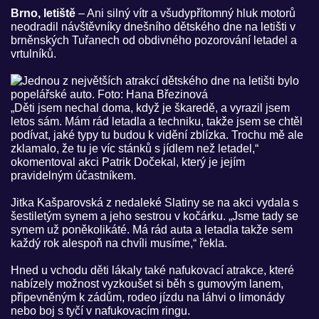
Brno, letiště
– Ani silný vítr a všudypřítomný hluk motorů
neodradil návštěvníky dnešního dětského dne na letišti v
brněnských Tuřanech od obdivného pozorování letadel a
vrtulníků.
„Děti jsem nechal doma, když je škaredě, a vyrazil jsem
letos sám. Mám rád letadla a techniku, takže jsem se chtěl
podívat, jaké typy tu budou k vidění zblízka. Trochu mě ale
zklamalo, že tu je víc stánků s jídlem než letadel,“
okomentoval akci Patrik Dočekal, který je jejím
pravidelným účastníkem.
Jitka Kašparovská z nedaleké Slatiny se na akci vydala s
šestiletým synem a jeho sestrou v kočárku. „Jsme tady se
synem už poněkolikáté. Má rád auta a letadla takže sem
každý rok alespoň na chvíli musíme,“ řekla.
Hned u vchodu děti lákaly také nafukovací atrakce, které
nabízely možnost vyzkoušet si běh s gumovým lanem,
připevněným k zádům, rodeo jízdu na láhvi o limonády
nebo boj s tyčí v nafukovacím ringu.