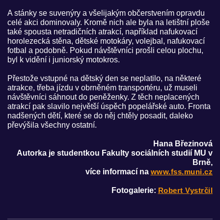
A stánky se suvenýry a všelijakým občerstvením opravdu
celé akci dominovaly. Kromě nich ale byla na letištní ploše
také spousta netradičních atrakcí, například nafukovací
horolezecká stěna, dětské motokáry, volejbal, nafukovací
fotbal a podobně. Pokud návštěvníci prošli celou plochu,
byl k vidění i juniorský motokros.
Přestože vstupné na dětský den se neplatilo, na některé
atrakce, třeba jízdu v obrněném transportéru, už museli
návštěvníci sáhnout do peněženky. Z těch neplacených
atrakcí pak slavilo největší úspěch popelářské auto. Fronta
nadšených dětí, které se do něj chtěly posadit, daleko
převýšila všechny ostatní.
Hana Březinová
Autorka je studentkou Fakulty sociálních studií MU v
Brně,
více informací na
www.fss.muni.cz
Fotogalerie:
Robert Vystrčil