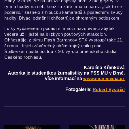
Hády. Vzápětí se na obloze objevily první zlaté gejzíry. V
rytmu hudby na nebi kouzlila záře mnoha barev. „Tak to se
podařilo," zaznělo z hloučku kamarádů s posledními zvuky
hudby. Diváci odměnili ohňostrůjce ohromným potleskem.
I díky vydařenému počasí si mnozí návštěvníci zbytek
večera užili ještě na blízkých pouťových atrakcích.
Ohňostrůjci z týmu Flash Barrandov SFX vystoupí také 21.
června. Jejich závěrečný ohňostrojný epilog nad
Špilberkem bude poctou k 90. výročí brněnského studia
Českého rozhlasu.
Karolína Křenková
Autorka je studentkou žurnalistiky na FSS MU v Brně,
více informací na
www.munimedia.cz
Fotogalerie:
Robert Vystrčil