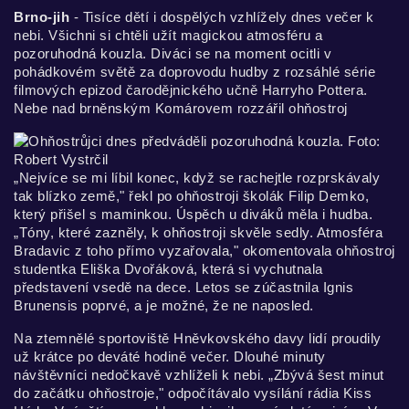
Brno-jih
- Tisíce dětí i dospělých vzhlížely dnes večer k
nebi. Všichni si chtěli užít magickou atmosféru a
pozoruhodná kouzla. Diváci se na moment ocitli v
pohádkovém světě za doprovodu hudby z rozsáhlé série
filmových epizod čarodějnického učně Harryho Pottera.
Nebe nad brněnským Komárovem rozzářil ohňostroj
„Nejvíce se mi líbil konec, když se rachejtle rozprskávaly
tak blízko země," řekl po ohňostroji školák Filip Demko,
který přišel s maminkou. Úspěch u diváků měla i hudba.
„Tóny, které zazněly, k ohňostroji skvěle sedly. Atmosféra
Bradavic z toho přímo vyzařovala," okomentovala ohňostroj
studentka Eliška Dvořáková, která si vychutnala
představení vsedě na dece. Letos se zúčastnila Ignis
Brunensis poprvé, a je možné, že ne naposled.
Na ztemnělé sportoviště Hněvkovského davy lidí proudily
už krátce po deváté hodině večer. Dlouhé minuty
návštěvníci nedočkavě vzhlíželi k nebi. „Zbývá šest minut
do začátku ohňostroje," odpočítávalo vysílání rádia Kiss