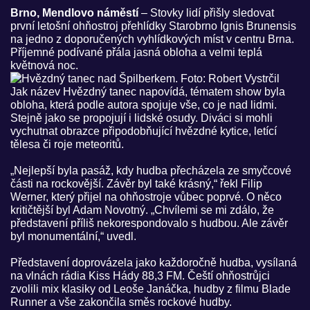
Brno, Mendlovo náměstí
– Stovky lidí přišly sledovat
první letošní ohňostroj přehlídky Starobrno Ignis Brunensis
na jedno z doporučených vyhlídkových míst v centru Brna.
Příjemné podívané přála jasná obloha a velmi teplá
květnová noc.
Jak název Hvězdný tanec napovídá, tématem show byla
obloha, která podle autora spojuje vše, co je nad lidmi.
Stejně jako se propojují i lidské osudy. Diváci si mohli
vychutnat obrazce připodobňující hvězdné kytice, letící
tělesa či roje meteoritů.
„Nejlepší byla pasáž, kdy hudba přecházela ze smyčcové
části na rockovější. Závěr byl také krásný,“ řekl Filip
Werner, který přijel na ohňostroje vůbec poprvé. O něco
kritičtější byl Adam Novotný. „Chvílemi se mi zdálo, že
představení příliš nekorespondovalo s hudbou. Ale závěr
byl monumentální,“ uvedl.
Představení doprovázela jako každoročně hudba, vysílaná
na vlnách rádia Kiss Hády 88,3 FM. Čeští ohňostrůjci
zvolili mix klasiky od Leoše Janáčka, hudby z filmu Blade
Runner a vše zakončila směs rockové hudby.