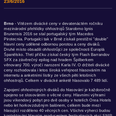
23/6/2016
Brno
- Vítězem divácké ceny v devatenáctém ročníku
mezinárodní přehlídky ohňostrojů Starobrno Ignis
Brunensis 2016 se stal portugalský tým Macedos
Pirotecnia. Portugalci tak v Brně získali prestižní "double"
hlavní ceny udělené odbornou porotou a ceny diváků.
Druhé místo obsadili ohňostrůjci ze společnosti Europlá
Španělsko. Třetí příčku získal český tým Flash Barrandov
SFX za závěrečný epilog nad hradem Špilberkem
věnovaný 700. výročí narození Karla IV. O držiteli divácké
ceny rozhodovala i letos široká veřejnost hlasováním na
internetu a anketními lístky ze všech pěti letošních
ohňostrojů. Celkem v divácké anketě hlasovalo 7 489 lidí.
Zapojení ohňostrojných diváků do hlasování je každoročně
spojeno se slosováním o věcné ceny. Hlavními výhrami
jsou víkendový pobyt pro dvě osoby v hotelích Orea Hotels
nebo let horkovzdušným balónem, celkem bude mezi
hlasující rozděleno 40 věcných cen. Všichni výherci budou
kontaktováni hlavním producentem festivalových akcí SNIP