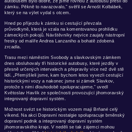
autobusem bylo dobré, že jsme rovnou z autobusu přešli do
zámku. Pěkně to navazovalo," svěřil se Arnošt Kolbábek,
který se na výlet vydal s otcem.
Hned po příjezdu k zámku si cestující převzala
průvodkyně, která je vzala na komentovanou prohlídku
zámeckých pokojů. Návštěvníky nejvíce zaujaly nástropní
fresky od malíře Andrea Lanzaniho a bohatě zdobená
zrcadla.
Trasu mezi náměstím Svobody a slavkovským zámkem
dnes obsluhovaly tři historické autobusy, které jezdily v
přesně určených intervalech a přepravily více než dvě stě
lidí. „Přemýšleli jsme, kam bychom letos vyvezli cestující
historickými vozy a nakonec jsme si zámek Slavkov,
protože s nimi dlouhodobě spolupracujeme," uvedl
Květoslav Havlík ze společnosti provozující jihomoravský
integrovaný dopravní systém.
Možnost svézt se historickým vozem mají Brňané celý
víkend. Na akci Dopravní nostalgie spolupracuje brněnský
dopravní podnik a integrovaný dopravní systém
jihomoravského kraje. V neděli se tak zájemci mohou