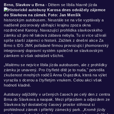
B
rno, Slavkov u Brna
- Dětem se líbila hlavně jízda
historickým autobusem. Neustále se na vše vyptávaly a
nadšeně pozorovaly ubíhající krajinu zpoza okna
rozdrnčené Karosy. Navazující prohlídka slavkovského
zámku už pro ně taková zábava nebyla. Tu si více užívali
spíše starší zájemci o historii. Zážitek z dnešní akce Za
Brno s IDS JMK pořádané firmou provozující jihomoravský
integrovaný dopravní systém společně se slavkovským
zámkem si však odnášeli všichni.
„Malému se nejvíce líbila jízda autobusem, ale z prohlídky
zámku je unavený. Pro čtyřleté dítě je to nuda," potvrdila
zkušenost mnohých rodičů Anna Oujezdká, která na výlet
vyrazila s dcerou a čtyřletým vnukem. Celou akci však
hodnotí kladně.
Autobusy odjížděly v určených časech po celý den z centra
Brna do Slavkova a naopak. Mezi příjezdem a odjezdem ze
Slavkova byl dostatečný časový prostor stihnout si
prohlédnout zámek i přilehlý zámecký park. „Kromě jízdy