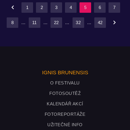
1
2
3
4
5
6
7
8
…
11
…
22
…
32
…
42
IGNIS BRUNENSIS
O FESTIVALU
FOTOSOUTĚŽ
KALENDÁŘ AKCÍ
FOTOREPORTÁŽE
UŽITEČNÉ INFO