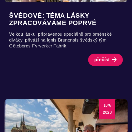
ŠVÉDOVÉ: TÉMA LÁSKY
ZPRACOVÁVÁME POPRVÉ
Velkou lásku, připravenou speciálně pro brněnské
diváky, přiváží na Ignis Brunensis švédský tým
Göteborgs FyrverkeriFabrik.
přečíst
18/6
2023