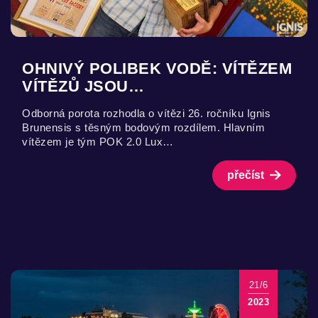
OHNIVÝ POLIBEK VODĚ: VÍTĚZEM
VÍTĚZŮ JSOU…
Odborná porota rozhodla o vítězi 26. ročníku Ignis
Brunensis s těsným bodovým rozdílem. Hlavním
vítězem je tým POK 2.0 Lux…
přečíst
21/6
2023