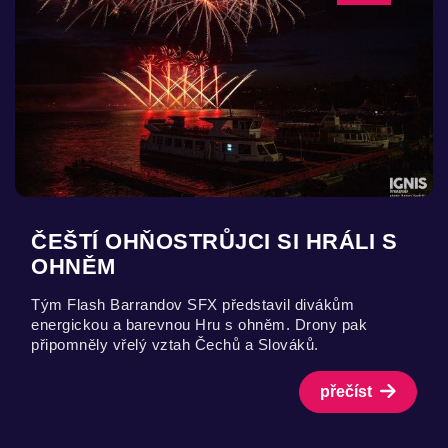
ČEŠTÍ OHŇOSTRŮJCI SI HRÁLI S
OHNĚM
Tým Flash Barrandov SFX představil divákům
energickou a barevnou Hru s ohněm. Drony pak
připomněly vřelý vztah Čechů a Slováků.
přečíst