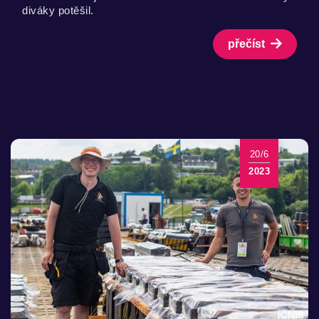
diváky potěšil.
přečíst
20/6
2023