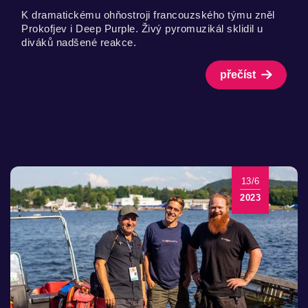
K dramatickému ohňostroji francouzského týmu zněl
Prokofjev i Deep Purple. Živý pyromuzikál sklidil u
diváků nadšené reakce.
přečíst
13/6
2023