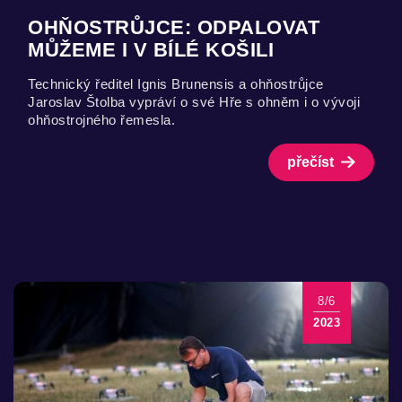
OHŇOSTRŮJCE: ODPALOVAT
MŮŽEME I V BÍLÉ KOŠILI
Technický ředitel Ignis Brunensis a ohňostrůjce
Jaroslav Štolba vypráví o své Hře s ohněm i o vývoji
ohňostrojného řemesla.
přečíst
8/6
2023