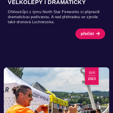
VELKOLEPÝ I DRAMATICKÝ
Ohňostrůjci z týmu North Star Fireworks si připravili
dramatickou podívanou. A nad přehradou se zjevila
také dronová Lochnesska.
přečíst
16/6
2023