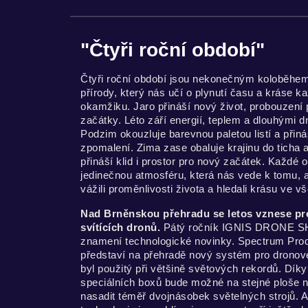
"Čtyři roční období"
Čtyři roční období jsou nekonečným koloběhe
přírody, který nás učí o plynutí času a kráse k
okamžiku. Jaro přináší nový život, probouzení 
začátky. Léto září energií, teplem a dlouhými d
Podzim okouzluje barevnou paletou listí a přiná
zpomalení. Zima zase obaluje krajinu do ticha a 
přináší klid i prostor pro nový začátek. Každé
jedinečnou atmosféru, která nás vede k tomu,
vážili proměnlivosti života a hledali krásu ve v
Nad Brněnskou přehradu se letos vznese pr
svítících dronů.
Pátý ročník IGNIS DRONE 
znamení technologické novinky. Spectrum Prod
představí na přehradě nový systém pro dronov
byl použitý při většině světových rekordů. Díky
speciálních boxů bude možné na stejné ploše 
nasadit téměř dvojnásobek světelných strojů. 