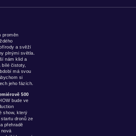
m proměn
aždého
přírody a svěží
ny plnými světla.
ší nám klid a
bílé čistoty,
 období má svou
 abychom si
šech jeho fázích.
emiérově 500
SHOW bude ve
uction
é show, který
 startu dronů ze
na přehradě
A nová