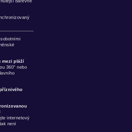
ynulejší barevné
ynchronizovaný
sobotními
rněnské
 mezi pláží
ou 360° nebo
lavního
příznivého
ronizovanou
M
te internetový
tak není