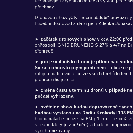
technologie i zrychlí animace a vytvoří ještě pl
přechody.
Dronovou show „Čtyři roční období“ provází s
hudební doprovod s dabingem Zdeňka Junáka.
►
začátek dronových show v cca 22:00
před 
ohňostroji IGNIS BRUNENSIS 27/6 a 4/7 na B
přehradě
►
projekční místo dronů je přímo nad vodou
Sirka a ohňostrojným pontonem
– obrazce js
rotují a budou viditelné ze všech břehů kolem h
přehradního jezera
►
změna času a termínu dronů v případě ne
počasí vyhrazena
►
světelné show budou doprovázené synch
hudbou vysílanou na Rádiu Krokodýl 103 F
hudbu nalaďte pouze na FM příjmu – nepoužívej
stream, který je zpožděný a hudební doprovod 
synchronizovaný