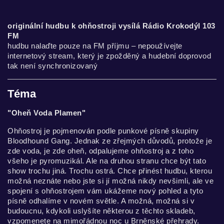
originální hudbu k ohňostroji vysílá Rádio Krokodýl 103
FM
hudbu nalaďte pouze na FM příjmu – nepoužívejte
internetový stream, který je zpožděný a hudební doprovod
tak není synchronizovaný
Téma
"Oheň Voda Plamen"
Ohňostroj je pojmenován podle punkové písně skupiny
Bloodhound Gang. Jednak ze zřejmých důvodů, protože je
zde voda, je zde oheň, odpalujeme ohňostroj a z toho
všeho je pyromuzikál. Ale na druhou stranu chce být tato
show trochu jiná. Trochu ostrá. Chce přinést hudbu, kterou
možná neznáte nebo jste si jí možná nikdy nevšimli, ale ve
spojení s ohňostrojem vám ukážeme nový pohled a tyto
písně odhalíme v novém světle. A možná, možná si v
budoucnu, kdykoli uslyšíte některou z těchto skladeb,
vzpomenete na mimořádnou noc u Brněnské přehrady.