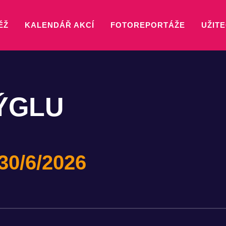
ĚŽ
KALENDÁŘ AKCÍ
FOTOREPORTÁŽE
UŽITE
ÝGLU
30/6/2026