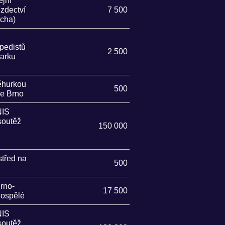
ejní
ezdectví
7 500
ícha)
ipedistů
2 500
parku
ěhurkou
500
le Brno
IS
soutěž
150 000
střed na
500
Brno-
17 500
dospělé
IS
soutěž