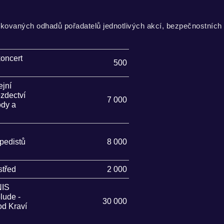
fikovaných odhadů pořadatelů jednotlivých akcí, bezpečnostních
koncert
500
ejní
ezdectví
7 000
ody a
ipedistů
8 000
střed
2 000
IS
lude -
30 000
od Kraví