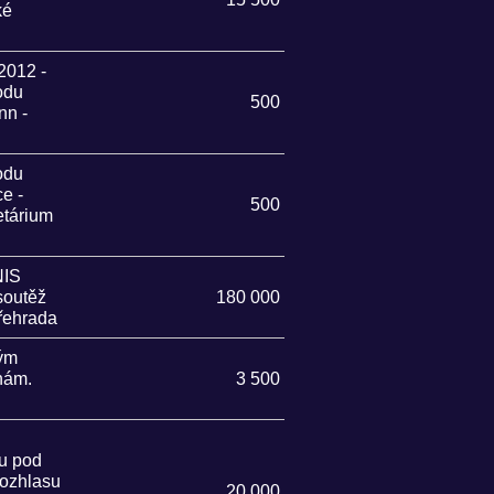
ké
2012 -
odu
500
nn -
odu
e -
500
etárium
IS
soutěž
180 000
řehrada
kým
nám.
3 500
u pod
rozhlasu
20 000