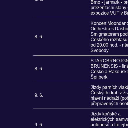
Brno • jarmark • pr
prezentační stany 
expozice VUT v B
Koncert Moondan
Orchestra s Dasho
Smigmatorem pod 
8. 6.
Českého rozhlasu
od 20.00 hod. - ná
Svobody
STAROBRNO-IGN
BRUNENSIS - fin
8. 6.
Česko a Rakousko
Špilberk
Jízdy parních vlak
Českých drah z žs
9. 6.
hlavní nádraží (po
přepravených oso
Jízdy koňské a
elektrických tramva
9. 6.
autobusů a trolej