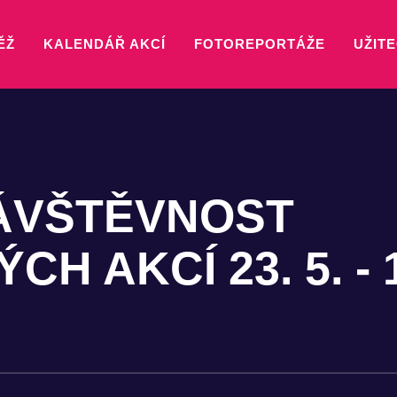
ĚŽ
KALENDÁŘ AKCÍ
FOTOREPORTÁŽE
UŽITE
ÁVŠTĚVNOST
H AKCÍ 23. 5. - 1