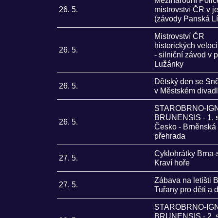
Mezinárodní Polic
26. 5.
mistrovství ČR v j
(závody Panská L
Mistrovství ČR
historických veloc
26. 5.
- silniční závod v 
Lužánky
Dětský den se Sn
26. 5.
v Městském divad
STAROBRNO-IGN
BRUNENSIS - 1. 
26. 5.
Česko - Brněnská
přehrada
Cyklohrátky Brna-
27. 5.
Kraví hoře
Zábava na letišti 
27. 5.
Tuřany pro děti a 
STAROBRNO-IGN
BRUNENSIS - 2. 