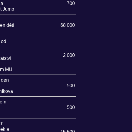
 a
700
rt Jump
en dětí
68 000
 od
-
2 000
atství
um MU
 den
500
dníkova
iem
500
ch
rek a
15 500