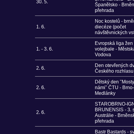
30. 5.
Španělsko - Brně
přehrada
Noc kostelů - brn
1. 6.
diecéze (počet
návštěvnických vs
Evropská liga žen
1. - 3. 6.
volejbale - Městsk
Vodova
Den otevřených dv
2. 6.
Českého rozhlasu
Dětský den "Most
2. 6.
námi" ČTU - Brno-
Medlánky
STAROBRNO-IGN
BRUNENSIS - 3. 
2. 6.
Austrálie - Brněns
přehrada
Bastr Bastards - s