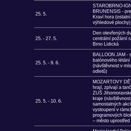
STAROBRNO-IGN
BRUNENSIS - pre
25. 5.
Kraví hora (ostatní
výhledové plochy)
Den otevřených dv
25. - 27. 5.
centrální požární s
Brno Lidická
BALLOON JAM - s
balónového létání
25. 5. - 9. 6.
(návštěvnost v mí
odletů)
MOZARTOVY DĚT
hrají, zpívají a tan
ZUŠ Jihomoravsk
kraje (návštěvnost
25. 5. - 10. 6.
samostatných akcí
vystoupení v rámc
programových blo
– město uprostřed