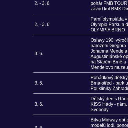
2. - 3. 6.
pohár FMB TOUR
závod kol BMX Di
Parní olympiáda v
2. - 3. 6.
Olympia Parku a d
OLYMPIA BRNO
Oslavy 190. výročí
narození Gregora
Johanna Mendela 
3. 6.
Augustiniánské op
na Starém Brně a
Mendelovo muze
Pohádkový dětský
3. 6.
Brna-střed - park u
Polikliniky Zahra
Dětský den s Rád
3. 6.
KISS Hády - nám.
Svobody
Bitva Midway obří
modelů lodí, pono
3. 6.