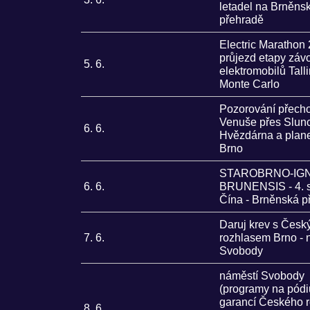
letadel na Brněns
přehradě
Electric Marathon 
průjezd etapy záv
5. 6.
elektromobilů Talli
Monte Carlo
Pozorování přech
Venuše přes Slunc
6. 6.
Hvězdárna a plan
Brno
STAROBRNO-IGN
6. 6.
BRUNENSIS - 4. 
Čína - Brněnská p
Daruj krev s Čes
7. 6.
rozhlasem Brno - 
Svobody
náměstí Svobody
(programy na pódi
garancí Českého 
8. 6.