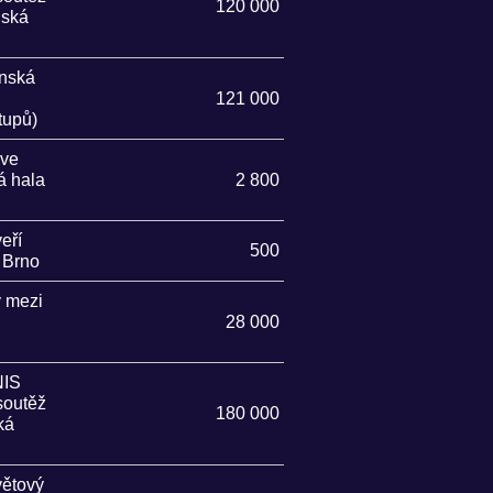
120 000
nská
ěnská
121 000
tupů)
 ve
á hala
2 800
eří
500
 Brno
y mezi
28 000
IS
soutěž
180 000
ká
větový