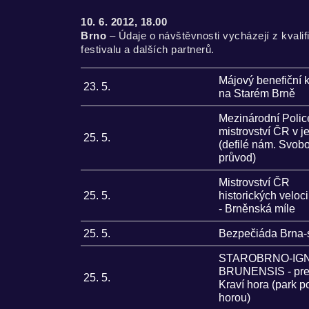
10. 6. 2012, 18.00
Brno
– Údaje o návštěvnosti vycházejí z kvali
festivalu a dalších partnerů.
Májový benefiční 
23. 5.
na Starém Brně
Mezinárodní Polic
mistrovství ČR v j
25. 5.
(defilé nám. Svob
průvod)
Mistrovství ČR
25. 5.
historických veloc
- Brněnská míle
25. 5.
Bezpečiáda Brna-
STAROBRNO-IGN
BRUNENSIS - pre
25. 5.
Kraví hora (park p
horou)