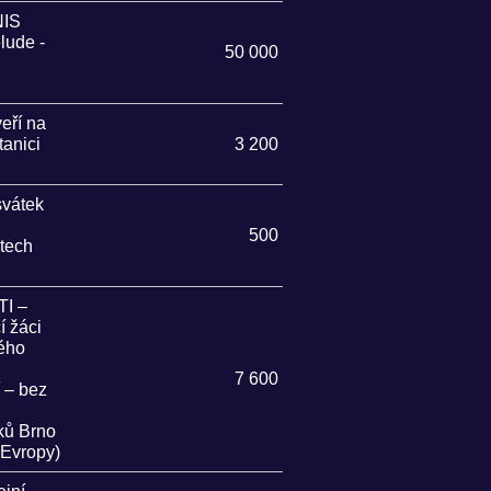
IS
lude -
50 000
eří na
tanici
3 200
vátek
500
stech
I –
čí žáci
ého
7 600
 – bez
i
ků Brno
 Evropy)