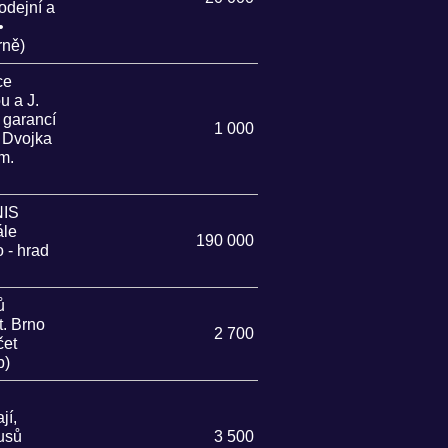
odejní a
•
rně)
ce
u a J.
garancí
1 000
 Dvojka
m.
IS
ále
190 000
 - hrad
ů
t. Brno
2 700
čet
b)
jí,
busů
3 500