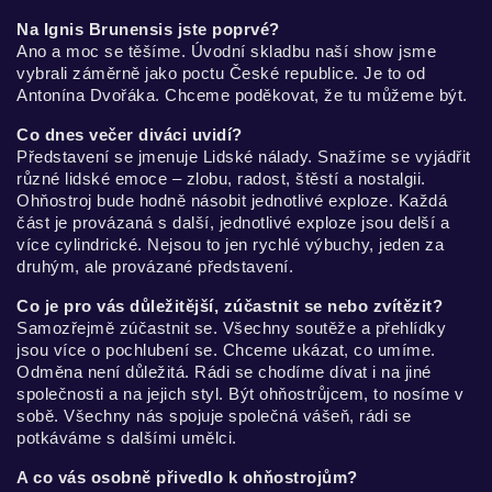
Na Ignis Brunensis jste poprvé?
Ano a moc se těšíme. Úvodní skladbu naší show jsme
vybrali záměrně jako poctu České republice. Je to od
Antonína Dvořáka. Chceme poděkovat, že tu můžeme být.
Co dnes večer diváci uvidí?
Představení se jmenuje Lidské nálady. Snažíme se vyjádřit
různé lidské emoce – zlobu, radost, štěstí a nostalgii.
Ohňostroj bude hodně násobit jednotlivé exploze. Každá
část je provázaná s další, jednotlivé exploze jsou delší a
více cylindrické. Nejsou to jen rychlé výbuchy, jeden za
druhým, ale provázané představení.
Co je pro vás důležitější, zúčastnit se nebo zvítězit?
Samozřejmě zúčastnit se. Všechny soutěže a přehlídky
jsou více o pochlubení se. Chceme ukázat, co umíme.
Odměna není důležitá. Rádi se chodíme dívat i na jiné
společnosti a na jejich styl. Být ohňostrůjcem, to nosíme v
sobě. Všechny nás spojuje společná vášeň, rádi se
potkáváme s dalšími umělci.
A co vás osobně přivedlo k ohňostrojům?