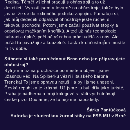
Rodina. Téměř všichni pracují s ohňostroji a to už
desetiletí. Vyrostl jsem v továrně na ohňostroje, takže bylo
jasné, že se do rodinného podniku zapojím. Pamatuju si,
jak můj dědeček odpaloval ohňostroje ještě ručně, s
takovou pochodní. Potom jsme začali používat stopky a
odpalovat mačkáním knoflíků. A teď už nás technologie
nahradila úplně, počítač všechnu práci udělá za nás. Ale
pořád to považuji za kouzelné. Lásku k ohňostrojům musíte
mít v sobě.
Stihnete si také prohlédnout Brno nebo jen připravujete
ohňostroj?
Byli jsme už na procházce po městě a objevili jsme
úžasnou věc. Na Špilberku věznili italského barona
Trencka! To jsme opravdu netušili a byli jsme uneseni.
Česká republika je krásná. Už jsme tu byli dřív jako turisté,
Praha je nádherná a moji kolegové si rádi vychutnávají
české pivo. Doufáme, že tu nejsme naposledy.
Šárka Pantůčková
Autorka je studentkou žurnalistiky na FSS MU v Brně