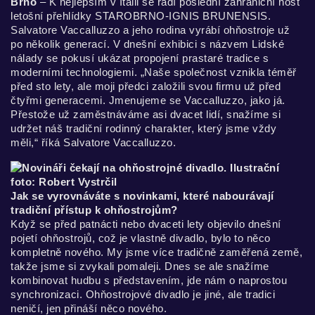
Brno
–
K nejlepším v Itálii se řadí poslední zahraniční host
letošní přehlídky STAROBRNO-IGNIS BRUNENSIS.
Salvatore Vaccalluzzo a jeho rodina vyrábí ohňostroje už
po několik generací. V dnešní exhibici s názvem Lidské
nálady se pokusí ukázat propojení prastaré tradice s
moderními technologiemi. „Naše společnost vznikla téměř
před sto lety, ale moji předci založili svou firmu už před
čtyřmi generacemi. Jmenujeme se Vaccalluzzo, jako já.
Přestože už zaměstnáváme asi dvacet lidí, snažíme si
udržet náš tradiční rodinný charakter, který jsme vždy
měli,“ říká Salvatore Vaccalluzzo.
Jak se vyrovnáváte s novinkami, které nabourávají
tradiční přístup k ohňostrojům?
Když se před patnácti nebo dvaceti lety objevilo dnešní
pojetí ohňostrojů, což je vlastně divadlo, bylo to něco
kompletně nového. My jsme více tradičně zaměřená země,
takže jsme si zvykali pomaleji. Dnes se ale snažíme
kombinovat hudbu s představením, jde nám o naprostou
synchronizaci. Ohňostrojové divadlo je jiné, ale tradici
neničí, jen přináší něco nového.