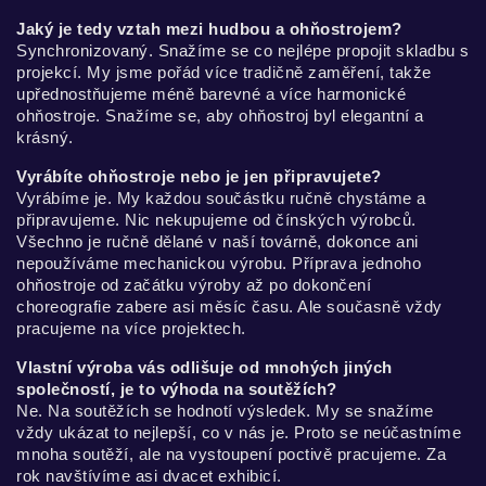
Jaký je tedy vztah mezi hudbou a ohňostrojem?
Synchronizovaný. Snažíme se co nejlépe propojit skladbu s
projekcí. My jsme pořád více tradičně zaměření, takže
upřednostňujeme méně barevné a více harmonické
ohňostroje. Snažíme se, aby ohňostroj byl elegantní a
krásný.
Vyrábíte ohňostroje nebo je jen připravujete?
Vyrábíme je. My každou součástku ručně chystáme a
připravujeme. Nic nekupujeme od čínských výrobců.
Všechno je ručně dělané v naší továrně, dokonce ani
nepoužíváme mechanickou výrobu. Příprava jednoho
ohňostroje od začátku výroby až po dokončení
choreografie zabere asi měsíc času. Ale současně vždy
pracujeme na více projektech.
Vlastní výroba vás odlišuje od mnohých jiných
společností, je to výhoda na soutěžích?
Ne. Na soutěžích se hodnotí výsledek. My se snažíme
vždy ukázat to nejlepší, co v nás je. Proto se neúčastníme
mnoha soutěží, ale na vystoupení poctivě pracujeme. Za
rok navštívíme asi dvacet exhibicí.