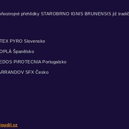
 ohňostrojné přehlídky STAROBRNO IGNIS BRUNENSIS již tradičn
VATEX PYRO Slovensko
ROPLÁ Španělsko
CEDOS PIROTECNIA Portugalsko
 BARRANDOV SFX Česko
oudil.cz