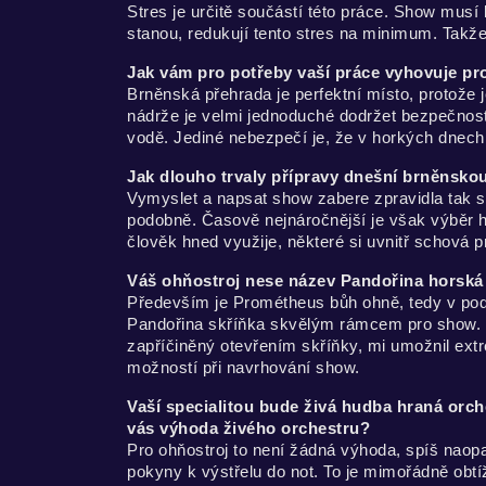
Stres je určitě součástí této práce. Show musí
stanou, redukují tento stres na minimum. Takže 
Jak vám pro potřeby vaší práce vyhovuje pr
Brněnská přehrada je perfektní místo, protože
nádrže je velmi jednoduché dodržet bezpečnost
vodě. Jediné nebezpečí je, že v horkých dnech
Jak dlouho trvaly přípravy dnešní brněnsk
Vymyslet a napsat show zabere zpravidla tak st
podobně. Časově nejnáročnější je však výběr hud
člověk hned využije, některé si uvnitř schová p
Váš ohňostroj nese název Pandořina horská 
Především je Prométheus bůh ohně, tedy v pods
Pandořina skříňka skvělým rámcem pro show. O
zapříčiněný otevřením skříňky, mi umožnil extr
možností při navrhování show.
Vaší specialitou bude živá hudba hraná orc
vás výhoda živého orchestru?
Pro ohňostroj to není žádná výhoda, spíš naop
pokyny k výstřelu do not. To je mimořádně obtíž