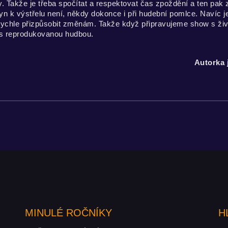
iny. Takže je třeba spočítat a respektovat čas zpoždění a ten pak 
yn k výstřelu není, někdy dokonce i při hudební pomlce. Navíc j
rychle přizpůsobit změnám. Takže když připravujeme show s živo
s reprodukovanou hudbou.
Autorka 
MINULÉ ROČNÍKY
H