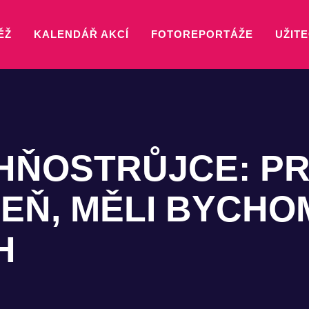
ĚŽ
KALENDÁŘ AKCÍ
FOTOREPORTÁŽE
UŽITE
HŇOSTRŮJCE: P
EŇ, MĚLI BYCHO
H