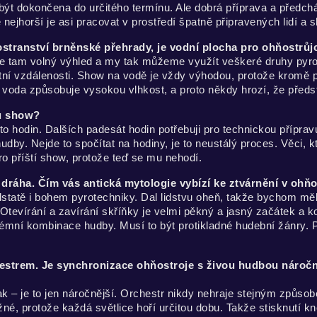
 být dokončena do určitého termínu. Ale dobrá příprava a předc
nejhorší je asi pracovat v prostředí špatně připravených lidí a 
ostranství brněnské přehrady, je vodní plocha pro ohňostrů
 je tam volný výhled a my tak můžeme využít veškeré druhy pyro
ní vzdálenosti. Show na vodě je vždy výhodou, protože kromě po
 voda způsobuje vysokou vlhkost, a proto někdy hrozí, že před
ou show?
o hodin. Dalších padesát hodin potřebuji pro technickou přípravu
by. Nejde to spočítat na hodiny, je to neustálý proces. Věci, k
ro příští show, protože teď se mu nehodí.
dráha. Čím vás antická mytologie vybízí ke ztvárnění v oh
tatě i bohem pyrotechniky. Dal lidstvu oheň, takže bychom měli
tevírání a zavírání skříňky je velmi pěkný a jasný začátek a 
émní kombinace hudby. Musí to být protikladné hudební žánry. P
hestrem. Je synchronizace ohňostroje s živou hudbou náročn
ak – je to jen náročnější. Orchestr nikdy nehraje stejným způs
né, protože každá světlice hoří určitou dobu. Takže stisknutí kn