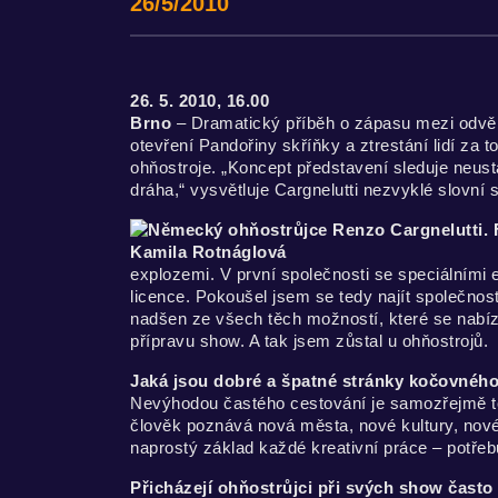
26/5/2010
26. 5. 2010, 16.00
Brno
– Dramatický příběh o zápasu mezi odvěk
otevření Pandořiny skříňky a ztrestání lidí za
ohňostroje. „Koncept představení sleduje neust
dráha,“ vysvětluje Cargnelutti nezvyklé slovní s
explozemi. V první společnosti se speciálními ef
licence. Pokoušel jsem se tedy najít společno
nadšen ze všech těch možností, které se nabíze
přípravu show. A tak jsem zůstal u ohňostrojů.
Jaká jsou dobré a špatné stránky kočovného
Nevýhodou častého cestování je samozřejmě to,
člověk poznává nová města, nové kultury, nové 
naprostý základ každé kreativní práce – potřebu
Přicházejí ohňostrůjci při svých show často