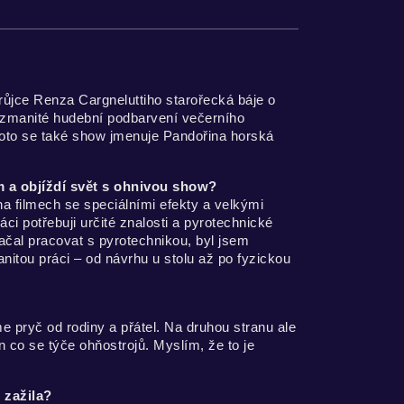
jce Renza Cargneluttiho starořecká báje o
rozmanité hudební podbarvení večerního
Proto se také show jmenuje Pandořina horská
m a objíždí svět s ohnivou show?
a filmech se speciálními efekty a velkými
ci potřebuji určité znalosti a pyrotechnické
ačal pracovat s pyrotechnikou, byl jsem
nitou práci – od návrhu u stolu až po fyzickou
 pryč od rodiny a přátel. Na druhou stranu ale
 co se týče ohňostrojů. Myslím, že to je
 zažila?