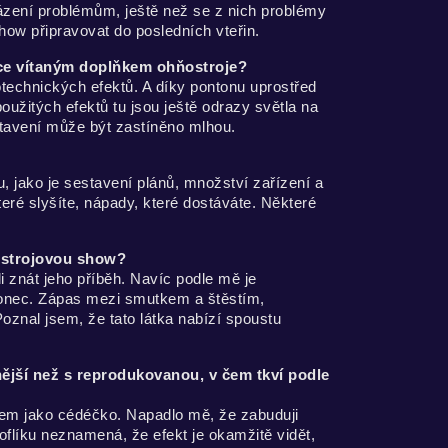
házení problémům, ještě než se z nich problémy
show připravovat do posledních vteřin.
jce vítaným doplňkem ohňostroje?
technických efektů. A díky pontonu uprostřed
užitých efektů tu jsou ještě odrazy světla na
stavení může být zastíněno mlhou.
, jako je sestavení plánů, množství zařízení a
teré slyšíte, nápady, které dostáváte. Některé
ňostrojovou show?
 znát jeho příběh. Navíc podle mě je
konec. Zápas mezi smutkem a štěstím,
oznal jsem, že tato látka nabízí spoustu
ější než s reprodukovanou, v čem tkví podle
obem jako cédéčko. Napadlo mě, že zabuduji
oflíku neznamená, že efekt je okamžitě vidět,