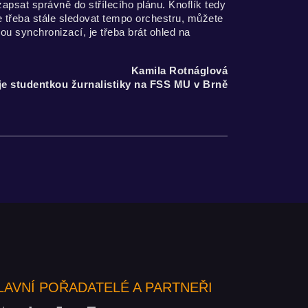
zapsat správně do střílecího plánu. Knoflík tedy
e třeba stále sledovat tempo orchestru, můžete
u synchronizací, je třeba brát ohled na
Kamila Rotnáglová
je studentkou žurnalistiky na FSS MU v Brně
LAVNÍ POŘADATELÉ A PARTNEŘI