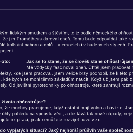
ým lidským smutkem a štěstím, to je podle německého ohňostrů
 to, že jim Prométheus daroval oheň. Tomu bude odpovídat také 
álé kolísání nahoru a dolů – v emocích i v hudebních stylech. 
pojení.
Jak se to stane, že se člověk stane ohňostrůjce
Mě vždycky fascinoval oheň. Chtěl jsem pracovat n
ekty, kde jsem pracoval, jsem velice brzy pochopil, že k této prá
st, kde bych se mohl těmto základům naučit. Když už jsem pak z
ly. Od jevištní pyrotechniky po ohňostroje, které zahrnují rozma
 života ohňostrůjce?
 že mnohdy pracujeme, když ostatní mají volno a baví se. Jsme
úhly pohledu na spoustu věcí, a dostává tak nové nápady, nejen
jete inspiraci, jinak nemůžete rozvíjet nové vize.
 do vypjatých situací? Jaký nejhorší průšvih vaše společnost