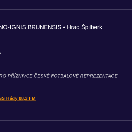
IGNIS BRUNENSIS • Hrad Špilberk
a
RO PŘÍZNIVCE ČESKÉ FOTBALOVÉ REPREZENTACE
SS Hády 88,3 FM