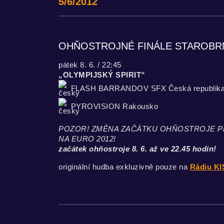
5/6/2012
OHŇOSTROJNÉ FINÁLE STAROBRNO-
pátek 8. 6. / 22:45
„OLYMPIJSKÝ SPIRIT“
FLASH BARRANDOV SFX Česká republik
PYROVISION Rakousko
POZOR! ZMĚNA ZAČÁTKU OHŇOSTROJE P
NA EURO 2012!
začátek ohňostroje 8. 6. až ve 22.45 hodin!
originální hudba exkluzivně pouze na
Rádiu KI