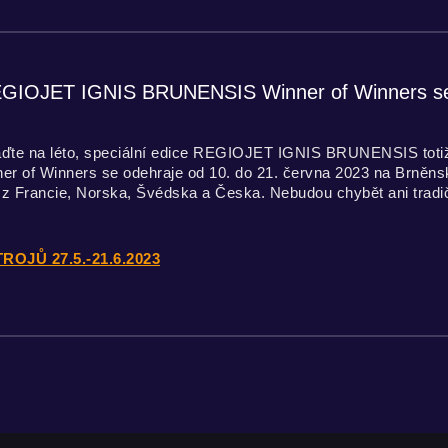
REGIOJET IGNIS BRUNENSIS Winner of Winners se 
aďte na léto, speciální edice REGIOJET IGNIS BRUNENSIS totiž
nner of Winners se odehraje od 10. do 21. června 2023 na Brněns
Francie, Norska, Švédska a Česka. Nebudou chybět ani tradičn
Ů 27.5.-21.6.2023