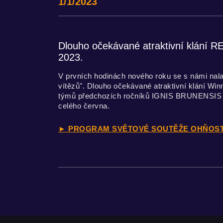
1/1/2023
Dlouho očekávané atraktivní klání 
2023.
V prvních hodinách nového roku se s námi nal
vítězů". Dlouho očekávané atraktivní klání Wi
týmů předchozích ročníků IGNIS BRUNENSIS z 
celého června.
► PROGRAM SVĚTOVÉ SOUTĚŽE OHŇOSTROJ