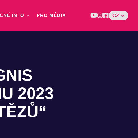
ČNÉ INFO
PRO MÉDIA
CZ
GNIS
U 2023
TĚZŮ“